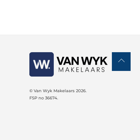
Back
To
Top
© Van Wyk Makelaars 2026.
FSP no 36674.